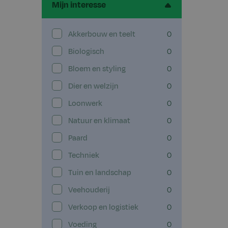
Mijn interesse
Akkerbouw en teelt
0
Biologisch
0
Bloem en styling
0
Dier en welzijn
0
Loonwerk
0
Natuur en klimaat
0
Paard
0
Techniek
0
Tuin en landschap
0
Veehouderij
0
Verkoop en logistiek
0
Voeding
0