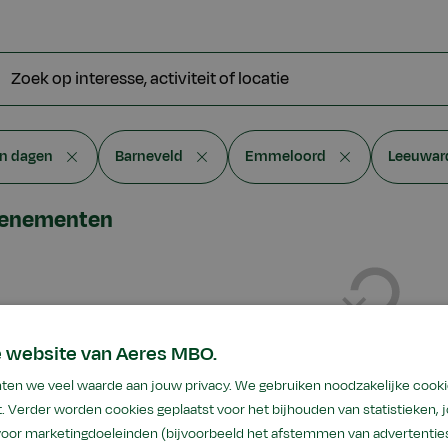
eken
sse,
eit
n dagen
Barneveld
Emmeloord
Leeuwar
e
venementen
e website van Aeres MBO.
Geen resultat
ten we veel waarde aan jouw privacy. We gebruiken noodzakelijke cooki
. Verder worden cookies geplaatst voor het bijhouden van statistieken,
Geen resultaten gevonden
 voor marketingdoeleinden (bijvoorbeeld het afstemmen van advertenties