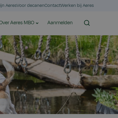
ijn Aeres
Voor decanen
Contact
Werken bij Aeres
Over Aeres MBO
Aanmelden
Zoeken