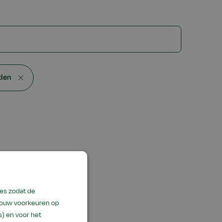
den
en
es zodat de
 jouw voorkeuren op
) en voor het