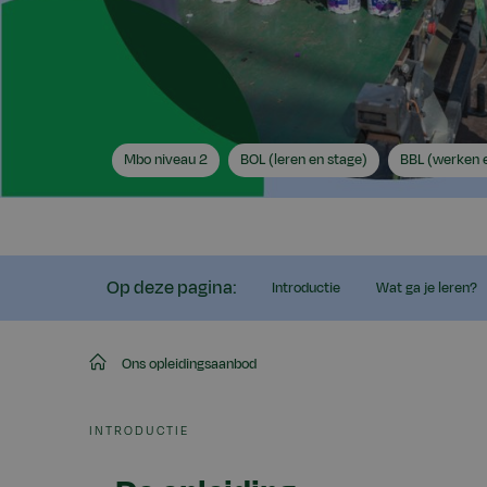
Mijn
Ik
Ik
Mbo niveau 2
BOL (leren en stage)
BBL (werken e
niveau
zoek
zoek
Op deze pagina:
Introductie
Wat ga je leren?
Aeres
Ons opleidingsaanbod
MBO
INTRODUCTIE