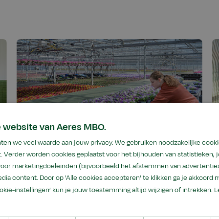
e website van Aeres MBO.
ten we veel waarde aan jouw privacy. We gebruiken noodzakelijke cooki
. Verder worden cookies geplaatst voor het bijhouden van statistieken,
 voor marketingdoeleinden (bijvoorbeeld het afstemmen van advertenties
dia content. Door op 'Alle cookies accepteren' te klikken ga je akkoord 
ookie-instellingen’ kun je jouw toestemming altijd wijzigen of intrekken.
L
 de praktijk werken, doe je 