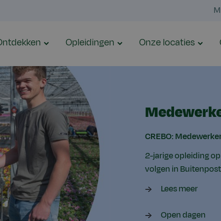
M
Ontdekken
Opleidingen
Onze locaties
Medewerker
CREBO: Medewerker 
2-jarige opleiding op
volgen in Buitenpost
Lees meer
Open dagen