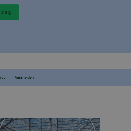
iding
act
Aanmelden