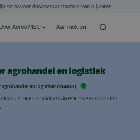
ijn Aeres
Voor decanen
Contact
Werken bij Aeres
Over Aeres MBO
Aanmelden
Zoeken
 agrohandel en logistiek
?
agrohandel en logistiek (25982)
 niveau 2. Deze opleiding is in BOL en BBL variant te
.