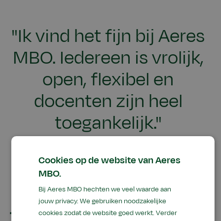
"Ik vind het fijn bij Aeres
MBO. Iedereen is vrolijk,
open, flexibel en
docenten zijn heel
toegankelijk."
Mika, student Dierverzorging
Cookies op de website van Aeres
MBO.
Bij Aeres MBO hechten we veel waarde aan
jouw privacy. We gebruiken noodzakelijke
Je leert het bij Aeres MBO
cookies zodat de website goed werkt. Verder