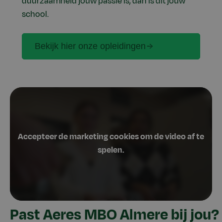
duurzaamheid jouw passie is, dan is dit jouw
school.
Bekijk hier onze opleidingen
Past Aeres MBO Almere bij jou?