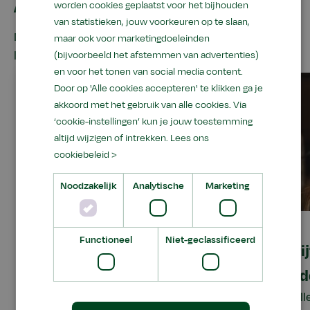
Almere!
worden cookies geplaatst voor het bijhouden
van statistieken, jouw voorkeuren op te slaan,
Docenten en studenten vertellen meer over onze
maar ook voor marketingdoeleinden
locatie en mbo-opleidingen.
(bijvoorbeeld het afstemmen van advertenties)
en voor het tonen van social media content.
Door op 'Alle cookies accepteren' te klikken ga je
akkoord met het gebruik van alle cookies. Via
‘cookie-instellingen’ kun je jouw toestemming
altijd wijzigen of intrekken.
Lees ons
cookiebeleid >
Noodzakelijk
Analytische
Marketing
Functioneel
Niet-geclassificeerd
Vakmanschapsroute
Bedrij
Eibertje begeleidt leerlingen van de
paard
Vakmanschapsroute. In deze route
Michelle