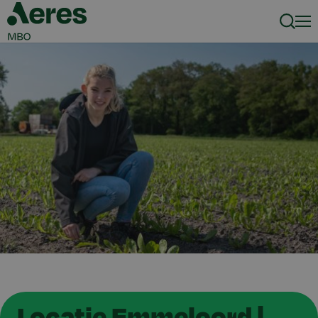
Zoeke
Men
Locatie Emmeloord |