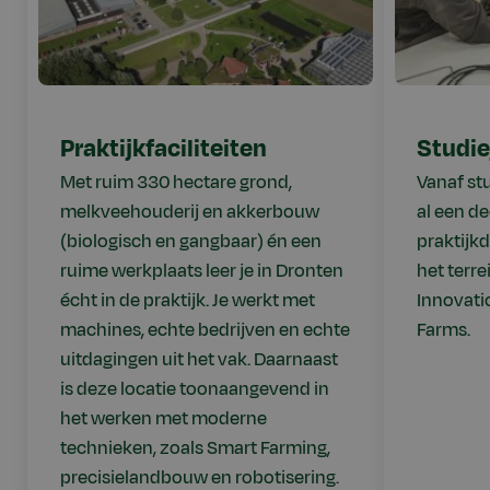
Praktijkfaciliteiten
Studi
Met ruim 330 hectare grond,
Vanaf st
melkveehouderij en akkerbouw
al een de
(biologisch en gangbaar) én een
praktijk
ruime werkplaats leer je in Dronten
het terre
écht in de praktijk. Je werkt met
Innovati
machines, echte bedrijven en echte
Farms.
uitdagingen uit het vak. Daarnaast
is deze locatie toonaangevend in
het werken met moderne
technieken, zoals Smart Farming,
precisielandbouw en robotisering.