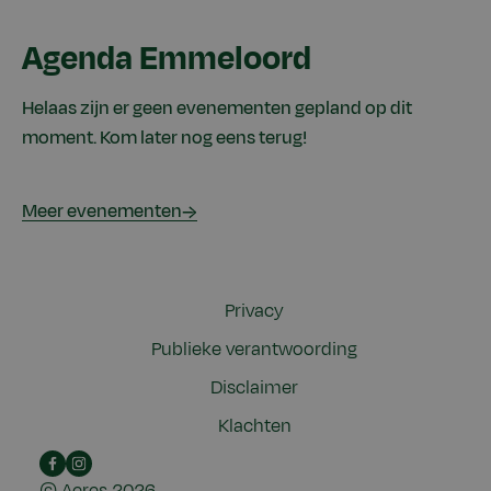
Agenda Emmeloord
Helaas zijn er geen evenementen gepland op dit
moment. Kom later nog eens terug!
Meer evenementen
Privacy
Publieke verantwoording
Disclaimer
Klachten
Facebook
Instagram
©
Aeres
2026