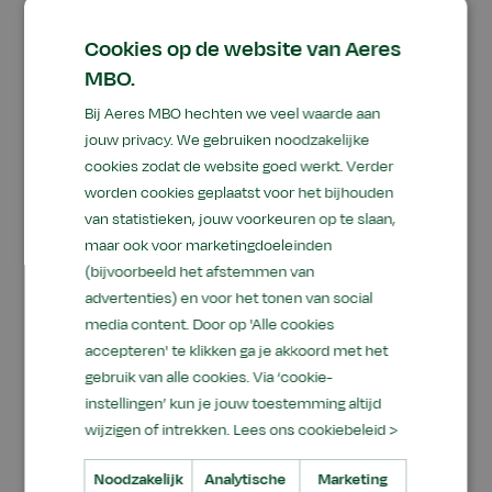
zetten en onderwijs laten meegroeien met de
praktijk, dat typeerde de loopbaan van Anne.
Cookies op de website van Aeres
Nieuwe opleidingen ontwikkelen, bestaande
MBO.
opleidingen vernieuwen en samenwerken met
Bij Aeres MBO hechten we veel waarde aan
bedrijven uit de regio: daar kreeg hij energie van.
jouw privacy. We gebruiken noodzakelijke
Hij zag van dichtbij hoe het groene onderwijs
cookies zodat de website goed werkt. Verder
steeds breder werd. Binnen het mbo kwam meer
worden cookies geplaatst voor het bijhouden
aandacht voor de verbinding tussen de primaire
van statistieken, jouw voorkeuren op te slaan,
sector en de bedrijven daaromheen. Binnen het
maar ook voor marketingdoeleinden
vmbo groeide het aanbod mee met de
(bijvoorbeeld het afstemmen van
maatschappij, met onder andere dier, bloem,
advertenties) en voor het tonen van social
media content. Door op 'Alle cookies
food, technologie, handel en logistiek.
accepteren' te klikken ga je akkoord met het
"
We halen buiten steeds meer naar binnen. De
gebruik van alle cookies. Via ‘cookie-
praktijkvoorzieningen van Aeres in Dronten zijn
instellingen’ kun je jouw toestemming altijd
de vitrine van onze opleidingen,
" aldus Anne.
wijzigen of intrekken.
Lees ons cookiebeleid >
Dat Aeres vandaag de dag stevig verbonden is
met de regio, is iets waar hij trots op terugkijkt:
Noodzakelijk
Analytische
Marketing