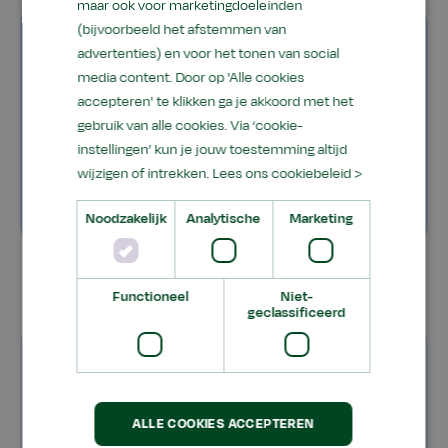
maar ook voor marketingdoeleinden
Ontdek de Dier en
(bijvoorbeeld het afstemmen van
welzijn opleidingen en
advertenties) en voor het tonen van social
media content. Door op 'Alle cookies
stel je vragen
accepteren' te klikken ga je akkoord met het
Kom kennismaken!
gebruik van alle cookies. Via ‘cookie-
instellingen’ kun je jouw toestemming altijd
wijzigen of intrekken.
Lees ons cookiebeleid >
Bekijk onze Open dagen
Noodzakelijk
Analytische
Marketing
Functioneel
Niet-
geclassificeerd
Veelgestelde vragen
ALLE COOKIES ACCEPTEREN
Kan ik een Dierenopleiding in