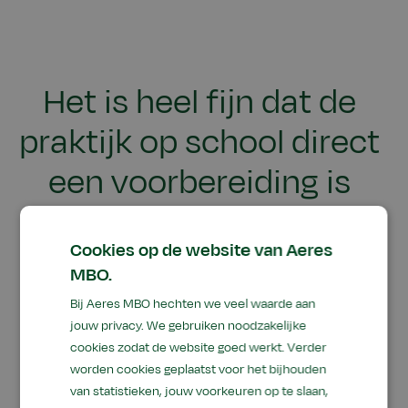
Het is heel fijn dat de
praktijk op school direct
een voorbereiding is
voor je stage en latere
Cookies op de website van Aeres
werkplek.
MBO.
Bij Aeres MBO hechten we veel waarde aan
Eline, student Dierenartsassistent paraveterinair
jouw privacy. We gebruiken noodzakelijke
cookies zodat de website goed werkt. Verder
worden cookies geplaatst voor het bijhouden
van statistieken, jouw voorkeuren op te slaan,