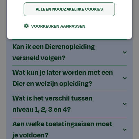
BOL volgen?
ALLEEN NOODZAKELIJKE COOKIES
Kan ik een Dier en welzijn
VOORKEUREN AANPASSEN
opleiding in BBL volgen?
Kan ik een Dierenopleiding
versneld volgen?
Wat kun je later worden met een
Dier en welzijn opleiding?
Wat is het verschil tussen
niveau 1, 2, 3 en 4?
Aan welke toelatingseisen moet
je voldoen?