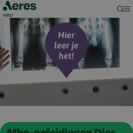
Zoeke
Men
Mbo-opleidingen Dier