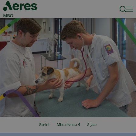
Zoeke
Men
Ik
Mijn
Duur
Sprint
Mbo niveau 4
2 jaar
zoek
niveau