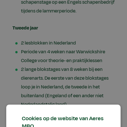
schapenstage op een Engels schapenbedrijf
tijdens de lammerperiode.
Tweede jaar
2 lesblokken in Nederland
Periode van 4 weken naar Warwickshire
College voor theorie- en praktijklessen
2 lange blokstages van 8 weken bij een
dierenarts. De eerste van deze blokstages
loop je in Nederland, de tweede in het
buitenland (Engeland of een ander niet
Nederlandstalig land)
Cookies op de website van Aeres
MBO.