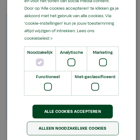
en voor het tonen van social media content.
Door op 'Alle cookies accepteren' te klikken ga je
akkoord met het gebruik van alle cookies. Via
Handige informatie
‘cookie-instellingen’ kun je jouw toestemming
altijd wijzigen of intrekken.
Lees ons
cookiebeleid >
Kom kennismaken met Aeres
Noodzakelijk
Analytische
Marketing
MBO Velp
Welke niveaus kun je in Velp
Functioneel
Niet-geclassificeerd
volgen?
Welke leerweg past bij jou?
ALLE COOKIES ACCEPTEREN
ALLEEN NOODZAKELIJKE COOKIES