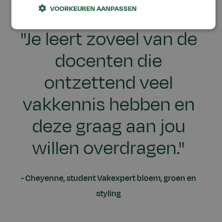
VOORKEUREN AANPASSEN
"Je leert zoveel van de
docenten die
ontzettend veel
vakkennis hebben en
deze graag aan jou
willen overdragen."
Cheyenne, student Vakexpert bloem, groen en
styling