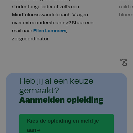
studentbegeleider of zelfs een
ruikt 
Mindfulness wandelcoach. Vragen
bloem,
over extra ondersteuning? Stuur een
mail naar
Ellen Lammers
,
zorgcoördinator.
Heb jij al een keuze
gemaakt?
Aanmelden opleiding
Kies de opleiding en meld je
aan