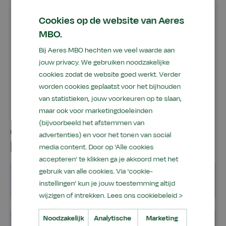
uitzien. Hoe je ziet dat
Cookies op de website van Aeres
MBO.
een dier ziek is.”
Bij Aeres MBO hechten we veel waarde aan
jouw privacy. We gebruiken noodzakelijke
Zoë, 1e jaars student
cookies zodat de website goed werkt. Verder
worden cookies geplaatst voor het bijhouden
van statistieken, jouw voorkeuren op te slaan,
maar ook voor marketingdoeleinden
(bijvoorbeeld het afstemmen van
PAST DEZE OPLEIDING BIJ JOU?
advertenties) en voor het tonen van social
In het kort
media content. Door op 'Alle cookies
accepteren' te klikken ga je akkoord met het
gebruik van alle cookies. Via ‘cookie-
Wettelijke toelatingseisen
instellingen’ kun je jouw toestemming altijd
wijzigen of intrekken.
Lees ons cookiebeleid >
Noodzakelijk
Analytische
Marketing