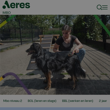
Zoeke
Men
Mijn
Ik
Ik
Duur
Mbo niveau 2
BOL (leren en stage)
BBL (werken en leren)
2 jaar
niveau
zoek
zoek