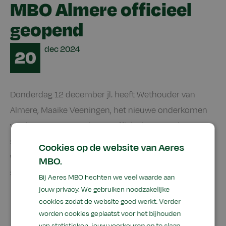
MBO Almere officieel
geopend
Date
dec
2024
20
Donderdag 12 december jl. heeft Wethouder van
Almere, Maaike Veeningen, het nieuwe onderkomen
van het Aeres MBO Almere officieel geopend. In een
symbolisch gebaar knipte zij een aantal takken door,
Cookies op de website van Aeres
waarmee het groene en duurzame karakter van de
MBO.
school werd benadrukt.
Bij Aeres MBO hechten we veel waarde aan
jouw privacy. We gebruiken noodzakelijke
cookies zodat de website goed werkt. Verder
worden cookies geplaatst voor het bijhouden
van statistieken, jouw voorkeuren op te slaan,