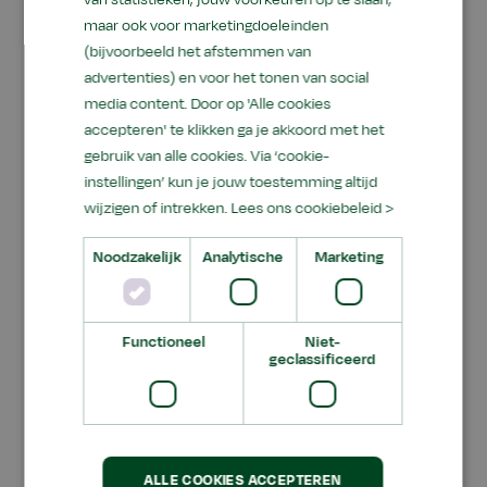
maar ook voor marketingdoeleinden
Het Aeres MBO Almere heeft tot de
(bijvoorbeeld het afstemmen van
herfstvakantie samen met het Aeres VMBO een
advertenties) en voor het tonen van social
pand gedeeld in Almere-Poort. Vanwege de
media content. Door op 'Alle cookies
accepteren' te klikken ga je akkoord met het
groei van beide onderwijsinstellingen is ervoor
gebruik van alle cookies. Via ‘cookie-
gekozen om de locaties te splitsen. Het MBO is
instellingen’ kun je jouw toestemming altijd
tijdelijk verhuisd naar een nieuwe locatie in
wijzigen of intrekken.
Lees ons cookiebeleid >
Almere-Buiten, waar het naar verwachting de
komende vijf tot zes jaar gehuisvest zal zijn in
Noodzakelijk
Analytische
Marketing
afwachting van een nieuwbouwproject.
De opleidingen van het Aeres MBO Almere staan
Functioneel
Niet-
in het teken van de thema's van de 'Stad van de
geclassificeerd
Toekomst'. Het onderwijs richt zich op het
creëren van groene en duurzame omgevingen
waarin mens, plant en dier in harmonie
samenleven. Met hun programma's inspireert de
ALLE COOKIES ACCEPTEREN