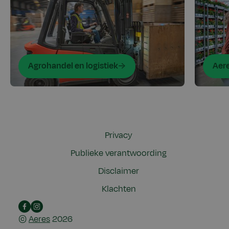
Agrohandel en logistiek
Aer
Privacy
Publieke verantwoording
Disclaimer
Klachten
Link
Instagram
©
Aeres
2026
naar
Aeres