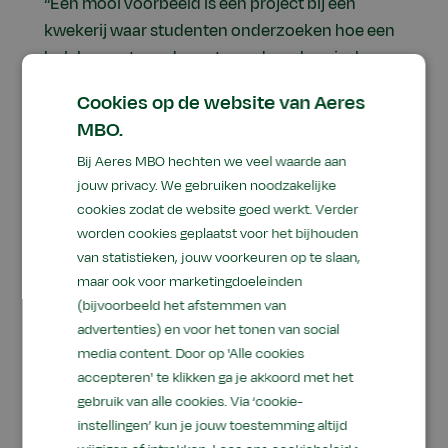
“Een mooi voorbeeld is een project bij een
kwekerij waar studenten onderzoeken hoe een
bolchrysant zonder potgrond en chemische
middelen geteeld kan worden. Dat is meteen
Cookies op de website van Aeres
een echt vraagstuk uit de praktijk.”
MBO.
Bij Aeres MBO hechten we veel waarde aan
jouw privacy. We gebruiken noodzakelijke
Hoe ziet een schoolweek
cookies zodat de website goed werkt. Verder
eruit?
worden cookies geplaatst voor het bijhouden
van statistieken, jouw voorkeuren op te slaan,
“In het eerste jaar is het vooral snuffelen. Je leert
maar ook voor marketingdoeleinden
(bijvoorbeeld het afstemmen van
meerdere bedrijven kennen en ontdekt wat jij
advertenties) en voor het tonen van social
leuk vindt. Je kunt de opleiding eigenlijk zelf
media content. Door op 'Alle cookies
vormen door verdieping te zoeken in de richting
accepteren' te klikken ga je akkoord met het
die jij interessant vindt. Je zit in een klas met
gebruik van alle cookies. Via ‘cookie-
studenten van Agrohandel & Logistiek, maar
instellingen’ kun je jouw toestemming altijd
werkt ook samen met andere richtingen.