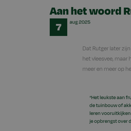
Aan het woord R
Date
aug
2025
7
Dat Rutger later zij
het vleesvee, maar h
meer en meer op he
“Het leukste aan fru
de tuinbouw of akke
leren vooruitkijke
je opbrengst over dr