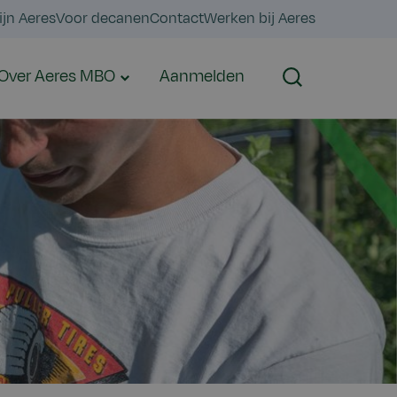
ijn Aeres
Voor decanen
Contact
Werken bij Aeres
Over Aeres MBO
Aanmelden
Zoeken