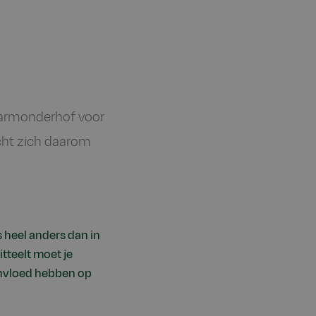
r Warmonderhof voor
icht zich daarom
is heel anders dan in
tteelt moet je
 invloed hebben op