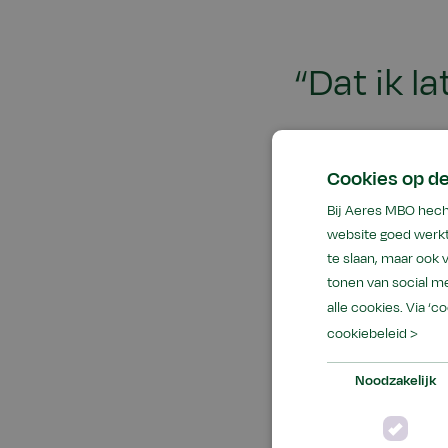
“Dat ik la
Cookies op d
Rutge
Bij Aeres MBO hech
website goed werkt
te slaan, maar ook
“
Ook fruitteelt blij
tonen van social me
doet veel praktijk
alle cookies. Via ‘c
Warmonderhof geve
cookiebeleid >
boerenbedrijf met 
ik ontdekt dat ik t
Noodzakelijk
bedrijf Fokholgård
maar ik heb er voo