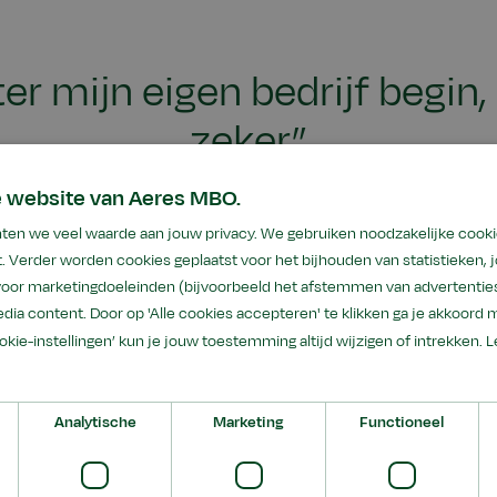
ter mijn eigen bedrijf begin,
zeker”
e website van Aeres MBO.
r Dros, Bedrijfsleider biologisch-dynamisch bedrijf (niveau 
ten we veel waarde aan jouw privacy. We gebruiken noodzakelijke cooki
. Verder worden cookies geplaatst voor het bijhouden van statistieken,
 voor marketingdoeleinden (bijvoorbeeld het afstemmen van advertenties
ft natuurlijk een agrarisch bedrijf. Je werkt met trekkers en an
dia content. Door op 'Alle cookies accepteren' te klikken ga je akkoord 
, bent dagelijks op de tuin. Ik kwam naar Warmonderhof voor 
ookie-instellingen’ kun je jouw toestemming altijd wijzigen of intrekken.
L
n ze melkveehouderij. Vleesvee wordt vaker als een zijtak
akkerbouw. Doordat we op Warmonderhof praktijklopen op al
eelt ook heel leuk vindt. Mijn externe halfjaarstage heb ik da
Analytische
Marketing
Functioneel
 in Noorwegen. Zij hadden akkerbouw, melkvee en tuinbouw.
rnamelijk aan tuinbouw gedaan. Dus ik richt me meer en me