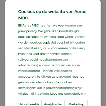
Warmonderhof omdat ik de stof zo interessant
vind. Vooral hoe melkvee werkt; om hun
Cookies op de website van Aeres
spijsvertering en hoe je daarmee kunt sturen.
MBO.
Wat je je koeien voert, bepaalt de samenstelling
Bij Aeres MBO hechten we veel waarde aan
van de melk, de mest en het effect daarvan op
jouw privacy. We gebruiken noodzakelijke
de bodem, op onze voeding en daardoor ook op
cookies zodat de website goed werkt. Verder
ons lijf. De lessen die we hierover krijgen op
worden cookies geplaatst voor het bijhouden
van statistieken, jouw voorkeuren op te slaan,
Warmonderhof inspireren mij om meer te leren
maar ook voor marketingdoeleinden
over de effecten van de keuzes die je als boer
(bijvoorbeeld het afstemmen van
kunt maken.
advertenties) en voor het tonen van social
media content. Door op 'Alle cookies
Door de complexe maagwerking van koeien
accepteren' te klikken ga je akkoord met het
voelt het alsof ik over deze tak oneindig veel kan
gebruik van alle cookies. Via ‘cookie-
leren. Het effect van je handelen als boer is zo
instellingen’ kun je jouw toestemming altijd
groot. Als je dat eenmaal weet, kun je je daar niet
wijzigen of intrekken.
Lees ons cookiebeleid >
meer van afwenden; dat je hierin een
verantwoordelijkheid hebt en via het voer van je
Noodzakelijk
Analytische
Marketing