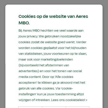
Tijdens de trainingsweek volgen de deelnemers
diverse praktijkgerichte workshops. Bij Aeres
Cookies op de website van Aeres
MBO Velp staat een workshop houtbewerking
MBO.
op het programma, waarbij de deelnemers hun
Bij Aeres MBO hechten we veel waarde aan
vaardigheden verder verfijnen. Daarnaast
jouw privacy. We gebruiken noodzakelijke
verzorgen de Showtuinen van Jelle Grintjes in
cookies zodat de website goed werkt. Verder
Herwen een workshop beplanting, waarin
worden cookies geplaatst voor het bijhouden
kennis over ontwerp, aanleg en plantgebruik
van statistieken, jouw voorkeuren op te slaan,
centraal staat.
maar ook voor marketingdoeleinden
(bijvoorbeeld het afstemmen van
advertenties) en voor het tonen van social
media content. Door op 'Alle cookies
Spannende
accepteren' te klikken ga je akkoord met het
trainingswedstrijd
gebruik van alle cookies. Via ‘cookie-
instellingen’ kun je jouw toestemming altijd
Het hoogtepunt van de week vindt plaats op
wijzigen of intrekken.
Lees ons cookiebeleid >
woensdag 10 en donderdag 11 juni, wanneer de