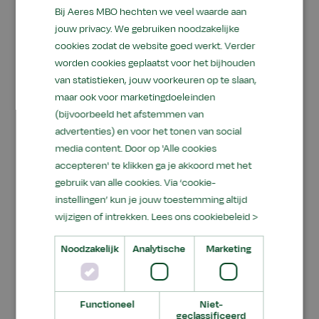
Bij Aeres MBO hechten we veel waarde aan
generatie telers op voor tuinbouw, akkerbouw,
jouw privacy. We gebruiken noodzakelijke
fruit-, bloemen- en boomteelt. Studenten
cookies zodat de website goed werkt. Verder
krijgen les in een kas op loopafstand van het
worden cookies geplaatst voor het bijhouden
hoofdgebouw. Theorie en praktijk lopen
van statistieken, jouw voorkeuren op te slaan,
dagelijks in elkaar over: wat je leert in de les, pas
maar ook voor marketingdoeleinden
je direct toe in de kas, de demo- en oefentuin of
(bijvoorbeeld het afstemmen van
tijdens je stage.
advertenties) en voor het tonen van social
media content. Door op 'Alle cookies
De opleiding werkt nauw samen met een sterk
accepteren' te klikken ga je akkoord met het
netwerk van biologische bedrijven in de regio,
gebruik van alle cookies. Via ‘cookie-
van akkerbouwers tot boomkwekerijen en
instellingen’ kun je jouw toestemming altijd
zadenbedrijven. Studenten lopen stage bij deze
wijzigen of intrekken.
Lees ons cookiebeleid >
bedrijven of bij een biologisch bedrijf in de buurt
Noodzakelijk
Analytische
Marketing
van hun woonplaats.
Biologische Teelt in Velp trekt een diverse groep
studenten: vmbo-doorstromers, havisten en
Functioneel
Niet-
geclassificeerd