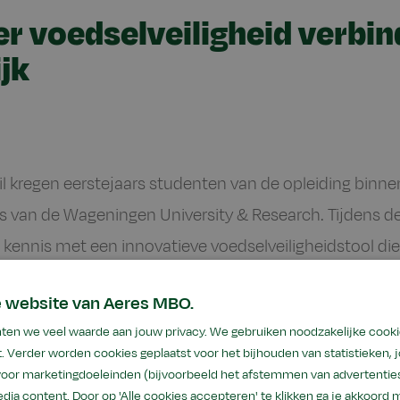
r voedselveiligheid verbin
ijk
l kregen eerstejaars studenten van de opleiding binne
 van de Wageningen University & Research. Tijdens dez
ennis met een innovatieve voedselveiligheidstool die 
e website van Aeres MBO.
ten we veel waarde aan jouw privacy. We gebruiken noodzakelijke cooki
. Verder worden cookies geplaatst voor het bijhouden van statistieken,
n ingrediënten en verschillende bewerkingen van voedings
 voor marketingdoeleinden (bijvoorbeeld het afstemmen van advertenties
gens maakt het systeem een microbiologische en chemische
dia content. Door op 'Alle cookies accepteren' te klikken ga je akkoord 