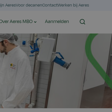
ijn Aeres
Voor decanen
Contact
Werken bij Aeres
Over Aeres MBO
Aanmelden
Zoeken