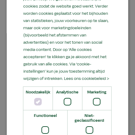
cookies zodat de website goed werkt. Verder
worden cookies geplaatst voor het bijhouden
van statistieken, jouw voorkeuren op te slaan,
Onderzoek en
maar ook voor marketingdoeleinden
praktijkgericht leren
(bijvoorbeeld het afstemmen van
advertenties) en voor het tonen van social
media content. Door op 'Alle cookies
Het practoraat richt zich de komende jaren op
accepteren' te klikken ga je akkoord met het
het duurzaam verankeren van Fries en
gebruik van alle cookies. Via ‘cookie-
meertaligheid binnen het mbo. Dit gebeurt via
instellingen’ kun je jouw toestemming altijd
praktijkgericht onderzoek en in samenwerking
wijzigen of intrekken.
Lees ons cookiebeleid >
met onderwijsteams en het werkveld. Daarnaast
worden docenten geprofessionaliseerd op het
Noodzakelijk
Analytische
Marketing
gebied van meertaligheid en
tweedetaalverwerving. Met vijf
onderzoekslijnen, waaronder Taal yn byld,
Functioneel
Niet-
geclassificeerd
Taalprofyl, Taalûnderwiis, Taal fan it hert en
Lêswille, wordt gebouwd aan