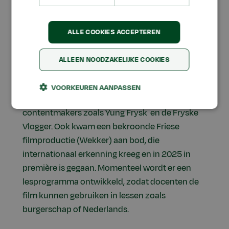
toekomstbestendig en betekenisvol
taalonderwijs. Dit sluit aan bij de beroepspraktijk
ALLE COOKIES ACCEPTEREN
en de leefwereld van studenten.
Tijdens de inauguratie werden deze thema’s
ALLEEN NOODZAKELIJKE COOKIES
verder toegelicht aan de hand van verschillende
video’s en praktijkvoorbeelden, waaronder
VOORKEUREN AANPASSEN
bijdragen van studenten en Friese
contentmakers zoals Yung Frysk en de Fryske
Vlogger. Ook kwam een bekroonde Friese
filmproductie (Wekker) aan bod, die
internationaal erkenning kreeg en in 2025 in
première is gegaan. Momenteel wordt er een
lesprogramma ontwikkeld, zodat docenten de
film kunnen gebruiken in lessen zoals
burgerschap of Nederlands.