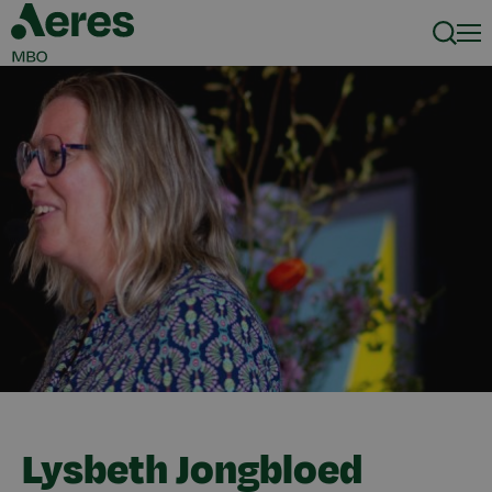
Zoeke
Men
Lysbeth Jongbloed