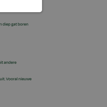
voor hun onderzoek
oel was om te
n diep gat boren
it andere
uit. Vooral nieuwe