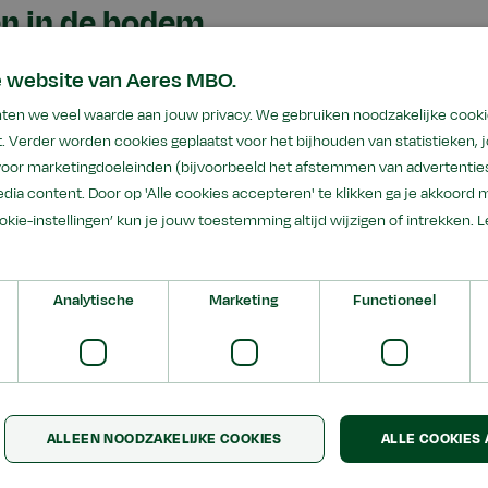
n in de bodem
 vijf praktijkopdrachten:
e website van Aeres MBO.
ten we veel waarde aan jouw privacy. We gebruiken noodzakelijke cooki
graven om de bodem te bekijken
. Verder worden cookies geplaatst voor het bijhouden van statistieken,
 water in de grond zakt
 voor marketingdoeleinden (bijvoorbeeld het afstemmen van advertenties
lanten op het land groeien
dia content. Door op 'Alle cookies accepteren' te klikken ga je akkoord 
 soorten mest onderzoeken
ookie-instellingen’ kun je jouw toestemming altijd wijzigen of intrekken.
L
 in de bodem met een app
Analytische
Marketing
Functioneel
 bewust uit studenten van verschillende scholen en opleid
ar en deelden ze hun kennis.
en en leren
ALLEEN NOODZAKELIJKE COOKIES
ALLE COOKIES