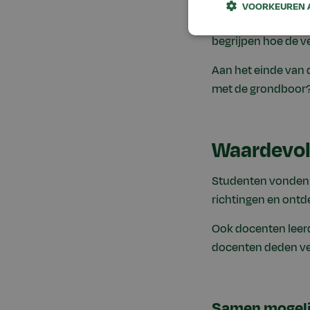
Tijdens de Challe
VOORKEUREN 
én voor hun uitleg.
begrijpen hoe de v
Aan het einde van 
met de grondboor
Waardevoll
Studenten vonden d
richtingen en ont
Ook docenten leerd
docenten deden vee
Samen mogeli