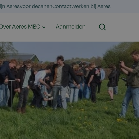
ijn Aeres
Voor decanen
Contact
Werken bij Aeres
Over Aeres MBO
Aanmelden
Zoeken