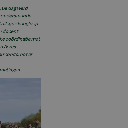
. De dag werd
L ondersteunde
College - kringloop
n docent
ke coördinatie met
n Aeres
Warmonderhof en
tmetingen.