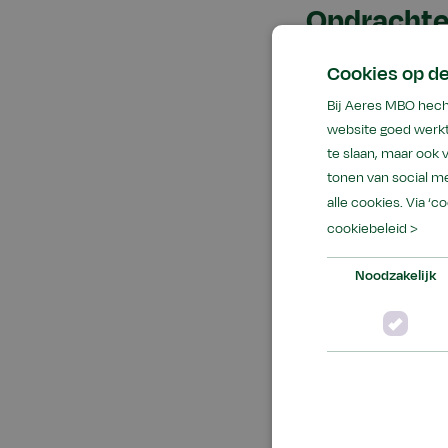
Opdrachte
De studenten deden
Cookies op d
Bij Aeres MBO hech
profielkuilen 
website goed werkt
meten hoe snel
te slaan, maar ook
tellen welke p
tonen van social me
verschillende
alle cookies. Via ‘c
cookiebeleid >
nitraat meten
Noodzakelijk
De teams bestonden
studenten van elka
Samenwerk