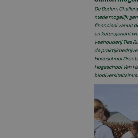
De Bodem Challeng
mede mogelijk gem
financieel vanuit d
en ketengericht w
veehouderij Ties 
de praktijkbedrij
Hogeschool Dronte
Hogeschool Van Hall
biodiversiteitsinve