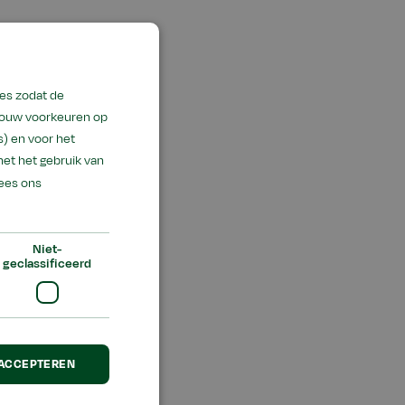
es zodat de
 jouw voorkeuren op
) en voor het
met het gebruik van
ees ons
Niet-
geclassificeerd
ingen. Zo leerden
 ACCEPTEREN