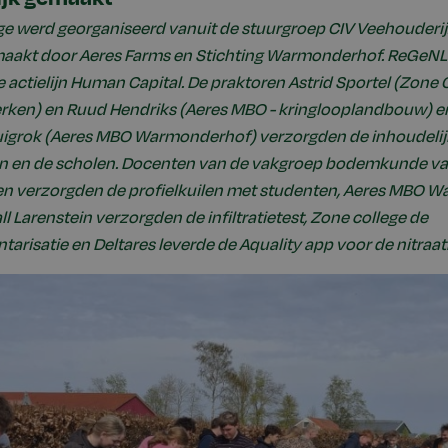
e werd georganiseerd vanuit de stuurgroep CIV Veehouderij
aakt door Aeres Farms en Stichting Warmonderhof. ReGeN
e actielijn Human Capital. De praktoren Astrid Sportel (Zone 
erken) en Ruud Hendriks (Aeres MBO - kringlooplandbouw) e
Ruigrok (Aeres MBO Warmonderhof) verzorgden de inhoudelij
ven en de scholen. Docenten van de vakgroep bodemkunde va
n verzorgden de profielkuilen met studenten, Aeres MBO 
 Larenstein verzorgden de infiltratietest, Zone college de
ntarisatie en Deltares leverde de Aquality app voor de nitraa