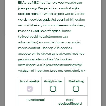
daarbij niet alleen aan kennisontwikkeling, maar
Bij Aeres MBO hechten we veel waarde aan
jouw privacy. We gebruiken noodzakelijke
leveren ook daadwerkelijk een bijdrage aan
cookies zodat de website goed werkt. Verder
actuele vraagstukken in de regio.
worden cookies geplaatst voor het bijhouden
Samenwerking speelt hierin een belangrijke rol.
van statistieken, jouw voorkeuren op te slaan,
maar ook voor marketingdoeleinden
In projecten zoals FutureProof, de Week van de
(bijvoorbeeld het afstemmen van
Regio en het Projectbureau werken studenten
advertenties) en voor het tonen van social
uit verschillende opleidingen en leerjaren
media content. Door op 'Alle cookies
samen aan echte opdrachten uit de praktijk.
accepteren' te klikken ga je akkoord met het
Daarmee leren zij niet alleen over
gebruik van alle cookies. Via ‘cookie-
duurzaamheid, maar ervaren zij ook hoe zij zelf
instellingen’ kun je jouw toestemming altijd
impact kunnen maken. Voor de organisatie van
wijzigen of intrekken.
Lees ons cookiebeleid >
de Week van de Regio was dit dan ook
Noodzakelijk
Analytische
Marketing
aanleiding om Team Natuur & Leefomgeving te
nomineren voor de verkiezing.
Tijdens Groene Peper vormde duurzaamheid
Functioneel
Niet-
geclassificeerd
opnieuw het centrale thema van de dag. Eén