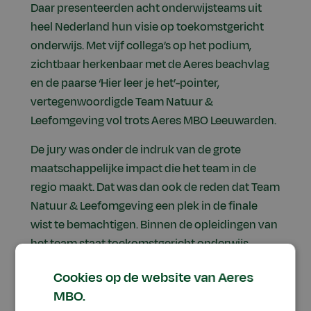
Daar presenteerden acht onderwijsteams uit
heel Nederland hun visie op toekomstgericht
onderwijs. Met vijf collega’s op het podium,
zichtbaar herkenbaar met de Aeres beachvlag
en de paarse ‘Hier leer je het’-pointer,
vertegenwoordigde Team Natuur &
Leefomgeving vol trots Aeres MBO Leeuwarden.
De jury was onder de indruk van de grote
maatschappelijke impact die het team in de
regio maakt. Dat was dan ook de reden dat Team
Natuur & Leefomgeving een plek in de finale
wist te bemachtigen. Binnen de opleidingen van
het team staat toekomstgericht onderwijs
centraal. Thema’s als duurzaamheid, klimaat en
Cookies op de website van Aeres
biodiversiteit lopen als een rode draad door het
MBO.
onderwijsprogramma. Studenten werken