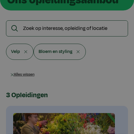
Zoek
Zoeken
op
interesse,
opleiding
Velp
Bloem en styling
of
locatie
Alles wissen
3 Opleidingen