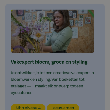
resultatenoverz
resultatenoverz
Vakexpert bloem, groen en styling
Je ontwikkelt je tot een creatieve vakexpert in
bloemwerk en styling. Van boeketten tot
etalages — jij maakt elk ontwerp tot een
eyecatcher.
Mijn
Locatie
Locatie
Leerweg
Leerweg
Mbo niveau 4
Leeuwarden