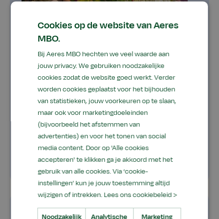
Cookies op de website van Aeres
MBO.
Bij Aeres MBO hechten we veel waarde aan
jouw privacy. We gebruiken noodzakelijke
Medewerker bloem, groen en styling
cookies zodat de website goed werkt. Verder
worden cookies geplaatst voor het bijhouden
Je combineert creativiteit met vakkennis: van
van statistieken, jouw voorkeuren op te slaan,
bloemstukken en boeketten maken tot het
maar ook voor marketingdoeleinden
verzorgen van planten en het stijlvol
(bijvoorbeeld het afstemmen van
inrichten van etalages.
advertenties) en voor het tonen van social
media content. Door op 'Alle cookies
Mijn
Locatie
Locatie
Leerweg
accepteren' te klikken ga je akkoord met het
Mbo niveau 2
Leeuwarden
niveau
-
gebruik van alle cookies. Via ‘cookie-
voor
instellingen’ kun je jouw toestemming altijd
resultatenoverz
wijzigen of intrekken.
Lees ons cookiebeleid >
Noodzakelijk
Analytische
Marketing