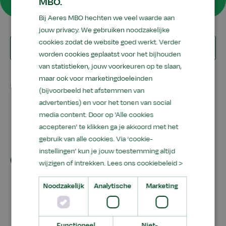
MBO.
Bij Aeres MBO hechten we veel waarde aan
jouw privacy. We gebruiken noodzakelijke
Zoek
cookies zodat de website goed werkt. Verder
Zoeken
op
worden cookies geplaatst voor het bijhouden
van statistieken, jouw voorkeuren op te slaan,
interesse,
maar ook voor marketingdoeleinden
activiteit
Meeloopdagen
Leeuwarden
Velp
(bijvoorbeeld het afstemmen van
of
advertenties) en voor het tonen van social
locatie
media content. Door op 'Alle cookies
Alles wissen
accepteren' te klikken ga je akkoord met het
gebruik van alle cookies. Via ‘cookie-
instellingen’ kun je jouw toestemming altijd
0 Evenementen
wijzigen of intrekken.
Lees ons cookiebeleid >
Noodzakelijk
Analytische
Marketing
Functioneel
Niet-