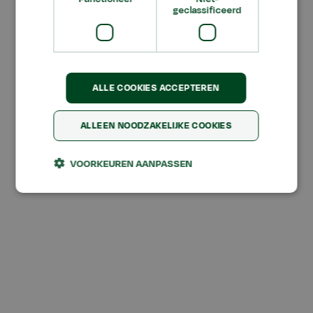
Geen resultaten
geclassificeerd
Geen resultaten gevonden
Alles wissen
ALLE COOKIES ACCEPTEREN
ALLEEN NOODZAKELIJKE COOKIES
VOORKEUREN AANPASSEN