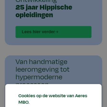
25 jaar Hippische
opleidingen
Lees hier verder
Van handmatige
leeromgeving tot
hypermoderne
processen
50 jaar Maalderij
Cookies op de website van Aeres
MBO.