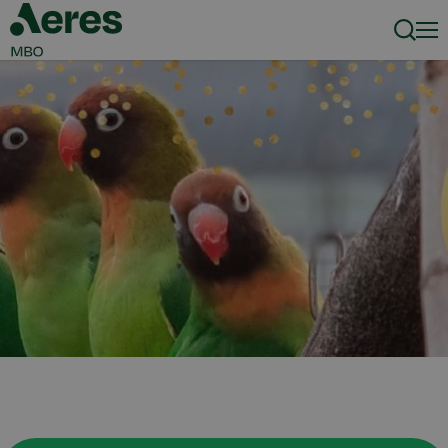
Zoeke
Men