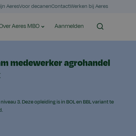
ijn Aeres
Voor decanen
Contact
Werken bij Aeres
Over Aeres MBO
Aanmelden
Zoeken
m medewerker agrohandel
k
 niveau 3. Deze opleiding is in BOL en BBL variant te
d.