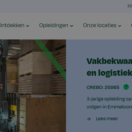
M
Ontdekken
Opleidingen
Onze locaties
Vakbekwaa
en logistie
?
CREBO: 25985
3-jarige opleiding op
volgen in Emmeloor
Lees meer