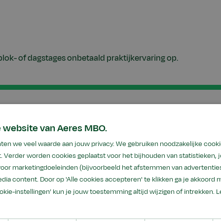
blok- of dagstages onbetaald praktijkervaring op.
e website van Aeres MBO.
ten we veel waarde aan jouw privacy. We gebruiken noodzakelijke cooki
. Verder worden cookies geplaatst voor het bijhouden van statistieken,
 voor marketingdoeleinden (bijvoorbeeld het afstemmen van advertenties
dia content. Door op 'Alle cookies accepteren' te klikken ga je akkoord 
ookie-instellingen’ kun je jouw toestemming altijd wijzigen of intrekken.
L