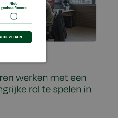
Niet-
geclassificeerd
 ACCEPTEREN
leren werken met een
ijke rol te spelen in