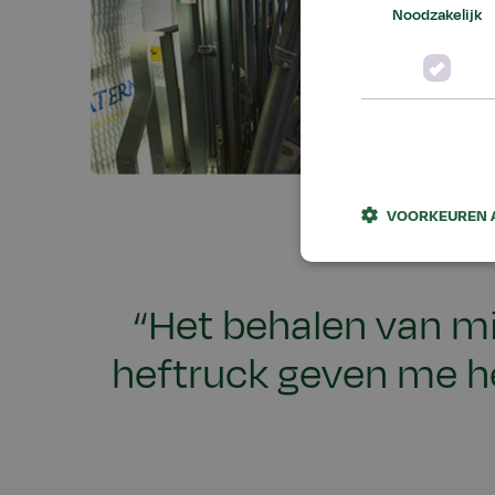
Noodzakelijk
VOORKEUREN 
“Het behalen van mi
heftruck geven me he