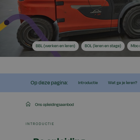
Ik
Ik
Mijn
BBL (werken en leren)
BOL (leren en stage)
Mbo 
zoek
zoek
nive
Op deze pagina:
Introductie
Wat ga je leren?
Aeres
Ons opleidingsaanbod
MBO
INTRODUCTIE