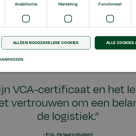
Analytische
Marketing
Functioneel
ALLEEN NOODZAKELIJKE COOKIES
ALLE COOKIES
AANPASSEN
jn VCA-certificaat en het 
t vertrouwen om een belangr
de logistiek.”
Eric, 2e jaars student