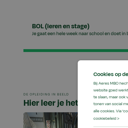
BOL (leren en stage)
Je gaat een hele week naar school en doet in 
Cookies op d
Bij Aeres MBO hech
website goed werkt
DE OPLEIDING IN BEELD
te slaan, maar ook
Hier leer je het
tonen van social me
alle cookies. Via ‘c
cookiebeleid >