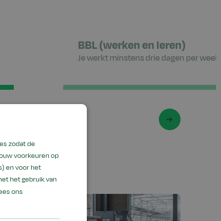
BBL (werken en leren)
Je werkt minstens drie dagen per week 
es zodat de
 jouw voorkeuren op
) en voor het
met het gebruik van
ees ons