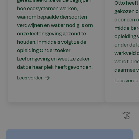
gefascineerd. Ze wilde begrijpen
Otto heeft
hoe ecosystemen werken,
gekozen om
waarom bepaalde diersoorten
door een o
verdwijnen en wat er nodig is om
middelbare
onze leefomgeving gezond te
opleiding
houden. Inmiddels volgt ze de
onder de 
opleiding Onderzoeker
werkveld o
Leefomgeving en weet ze zeker
wordt bree
dat ze haar plek heeft gevonden.
daarmee ve
Lees verder
Lees verde