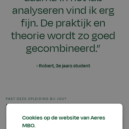
analyseren vind ik erg
fijn. De praktijk en
theorie wordt zo goed
gecombineerd.”
Robert, 3e jaars student
PAST DEZE OPLEIDING BIJ JOU?
In het kort
Cookies op de website van Aeres
MBO.
Wettelijke toelatingseisen