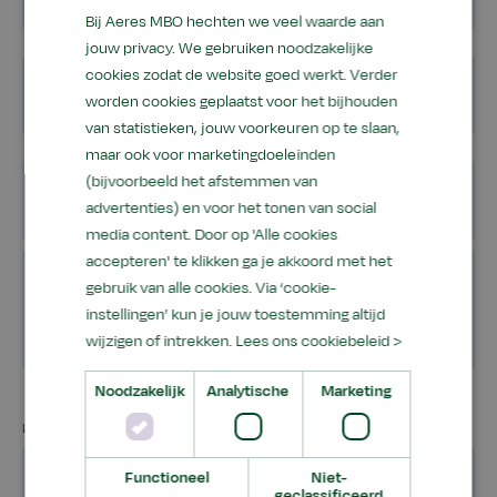
Bij Aeres MBO hechten we veel waarde aan
jouw privacy. We gebruiken noodzakelijke
cookies zodat de website goed werkt. Verder
Opleiding in het kort
worden cookies geplaatst voor het bijhouden
van statistieken, jouw voorkeuren op te slaan,
maar ook voor marketingdoeleinden
(bijvoorbeeld het afstemmen van
Past deze opleiding bij jou?
advertenties) en voor het tonen van social
media content. Door op 'Alle cookies
accepteren' te klikken ga je akkoord met het
Wat is een BOL (leren en stage)
gebruik van alle cookies. Via ‘cookie-
instellingen’ kun je jouw toestemming altijd
opleiding?
wijzigen of intrekken.
Lees ons cookiebeleid >
Noodzakelijk
Analytische
Marketing
LOCATIES
Bekijk waar de opleiding
Functioneel
Niet-
geclassificeerd