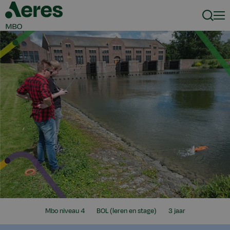
Zoeke
Men
Mijn
Ik
Duur
Mbo niveau 4
BOL (leren en stage)
3 jaar
niveau
zoek